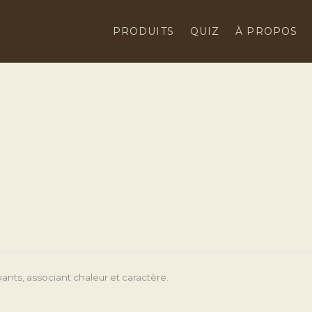
PRODUITS
QUIZ
À PROPOS
nts, associant chaleur et caractère. 