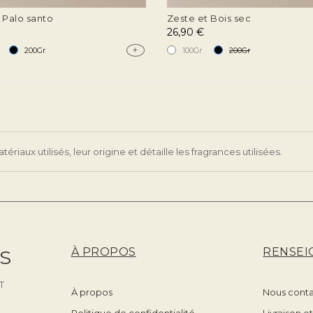
 Palo santo
Zeste et Bois sec
26,90 €
+
200Gr
100Gr
200Gr
aux utilisés, leur origine et détaille les fragrances utilisées.
À PROPOS
RENSEI
S
T
À propos
Nous cont
Politique de confidentialité
Livraison e